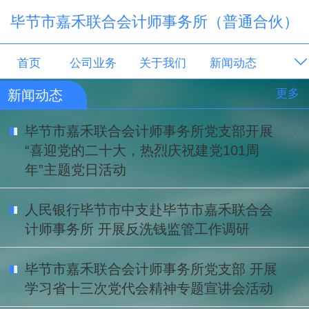
毕节市嘉禾联合会计师事务所（普通合伙）
首页
公司业务
关于我们
新闻动态
更多
新闻动态
留言板
毕节市嘉禾联合会计师事务所党支部开展
“喜迎党的二十大，热烈庆祝建党101周
年”主题党日活动
人民银行毕节市中支赴毕节市嘉禾联合会
计师事务所 开展反洗钱监管工作调研
毕节市嘉禾联合会计师事务所党支部 开展
学习省十三次党代会精神专题宣讲会活动