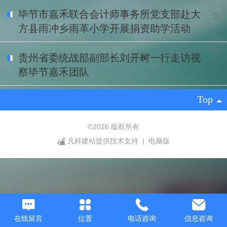
毕节市嘉禾联合会计师事务所党支部赴大
方县雨冲乡雨革小学开展捐资助学活动
贵州省委统战部副部长刘开树一行走访视
察毕节嘉禾团队
Top
©
2026 版权所有
凡科建站提供技术支持
|
电脑版
在线留言
位置
电话咨询
信息咨询